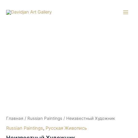
Перейти
к
Main
содержимому
Men
Главная
/
Russian Paintings
/ Неизвестный Художник
Russian Paintings
,
Русская Живопись
Неизвестный Художник