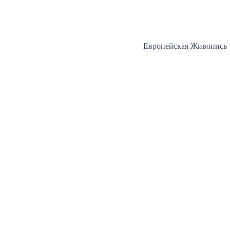
Перейти
к
содержимому
Европейская Живопись