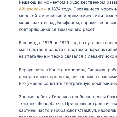
Решающим моментом в художественном разви
Айвазовским
в 1874 году. Светящиеся морские
морской живописью и драматическими атмосф
морю: закаты над Босфором, паромы, пересе
повторяющимися темами его работ.
В период с 1876 по 1879 год он путешествова
мастерство в работе с цветом и перспективой
на итальянке и тесно связался с левантийско
Вернувшись в Константинополь, Гиваниан раб
декоративных проектах, связанных с важными
Его умение сочетать театральную композицию
Зрелые работы Гиваняна особенно ценны бла
Топхане, Фенербахче, Принцевы острова и ти
картины часто изображают Стамбул, находящ