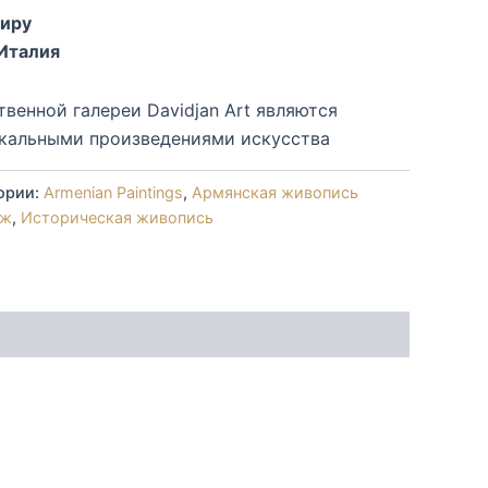
миру
Италия
венной галереи Davidjan Art являются
кальными произведениями искусства
ории:
Armenian Paintings
,
Армянская живопись
аж
,
Историческая живопись