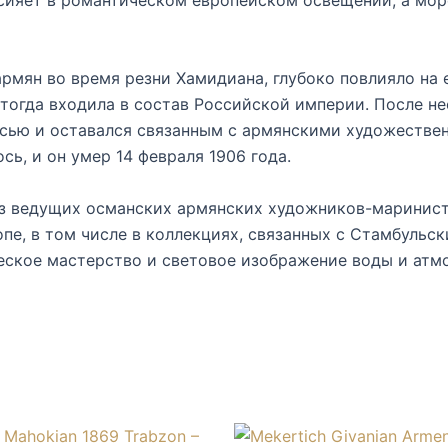
сияет в романтическом европейском освещении, а мор
рмян во время резни Хамидиана, глубоко повлияло на 
тогда входила в состав Российской империи. После нес
сью и оставался связанным с армянскими художествен
сь, и он умер 14 февраля 1906 года.
з ведущих османских армянских художников-маринисто
пе, в том числе в коллекциях, связанных с Стамбульс
еское мастерство и световое изображение воды и атмо