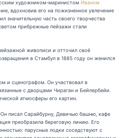
русским художником-маринистом
Иваном
ние, вдохновив его на пожизненное увлечение
л значительную часть своего творчества
 светом прибрежные пейзажи стали
 пейзажной живописи и отточил своё
возвращения в Стамбул в 1885 году он женился
ом и сценографом. Он участвовал в
вязанные с дворцами Чираган и Бейлербейи.
ической атмосферы его картин.
Он писал Сарайбурну, Девичью башню, кафе
ация преобразила береговую линию. Его
нностью: парусные лодки соседствуют с