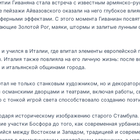
тии Гиваняна стала встреча с известным армянско-
 пейзажи Айвазовского оказали на него глубокое влия
ерными эффектами. С этого момента Гиваниан посвяти
кающие Золотой Рог, маяки, штормы и залитые лунным
л и учился в Италии, где впитал элементы европейской
. Италия также повлияла на его личную жизнь: после 
й и итальянской общинами города.
отал не только станковым художником, но и декоратор
 османскими дворцами и театрами, включая работы, с
 с тонкой игрой света способствовало созданию поэт
годаря историческому изображению старого Стамбула. 
хие участки Босфора до того, как современная урбаниз
ийся между Востоком и Западом, традицией и совреме