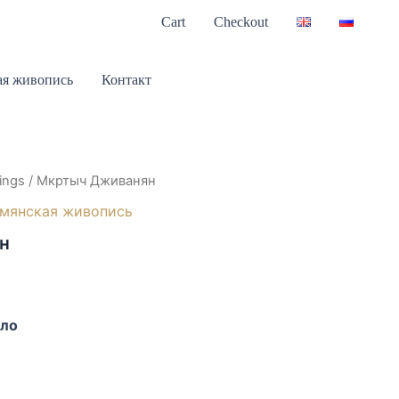
Cart
Checkout
я живопись
Контакт
ings
/ Мкртыч Дживанян
мянская живопись
н
сло