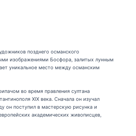
удожников позднего османского
ными изображениями Босфора, залитых лунным
мает уникальное место между османским
рипачом во время правления султана
антинополя XIX века. Сначала он изучал
ду он поступил в мастерскую рисунка и
 европейских академических живописцев,