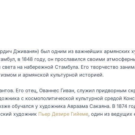
ырдич Дживанян) был одним из важнейших армянских х
амбул, в 1848 году, он прославился своими атмосфер
 света на набережной Стамбула. Его творчество зани
измом и армянской культурной историей.
антов. Его отец, Ованнес Гиван, служил придворным ск
ожника с космополитической культурной средой Конст
зже обучался у художника Авраама Сакаяна. В 1874 го
зский художник
Пьер Дезире Гийеме
, один из ведущих