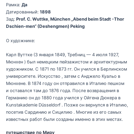
Рамка:
Да
Датированный:
1898
Зад:
Prof. C. Wuttke, München „Abend beim Stadt -Thor
Dschien-men“ (Deshengmen) Peking
О художнике:
Карл Вуттке (3 января 1849, Требниц — 4 июля 1927,
Мюнхен ) был немецким пейзажистом и архитектурным
художником. С 1871 по 1873 гг. Он учился в Берлинском
университете. Искусство , затем с Анджело Куальо в
Мюнхене. В 1874 году он отправился в Италию пешком
и оставался там до 1876 года. После возвращения в
Германию он до 1880 года учился у Ойгена Дюкера в
Kunstakademie Düsseldorf . Позже он вернулся в Италию,
посетив Сардинию и Сицилию . Многие из его самых
известных работ были созданы именно в этих местах.
путешествие по Миру