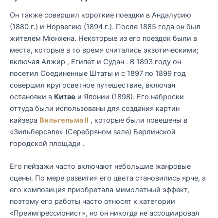
Он также совершил короткие поездки в Андалусию
(1880 г.) и Норвегию (1894 г.). После 1885 года он был
жителем Мюнхена. Некоторые из его поездок были в
места, которые в то время считались экзотическими;
включая Алжир , Египет и Судан . В 1893 году он
посетил Соединенные Штаты и с 1897 по 1899 год
совершил кругосветное путешествие, включая
остановки в
Китае
и Японии (1898). Его наброски
оттуда были использованы для создания картин
кайзера
Вильгельма II
, которые были повешены в
«Зильберсале» (Серебряном зале) Берлинской
городской площади .
Его пейзажи часто включают небольшие жанровые
сцены. По мере развития его цвета становились ярче, а
его композиция приобретала мимолетный эффект,
поэтому его работы часто относят к категории
«Преимпрессионист», но он никогда не ассоциировал