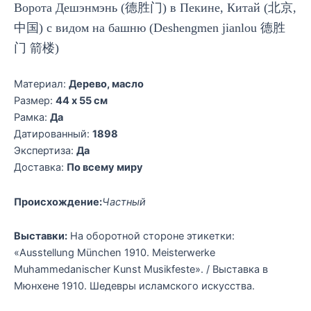
Ворота Дешэнмэнь (德胜门)
в Пекине, Китай (北京,
中国) с видом на башню (Deshengmen jianlou 德胜
门 箭楼)
Материал:
Дерево, масло
Размер:
44 x 55 см
Рамка:
Да
Датированный:
1898
Экспертиза:
Да
Доставка:
По всему миру
Происхождение:
Частный
Выставки:
На оборотной стороне этикетки:
«Ausstellung München 1910. Meisterwerke
Muhammedanischer Kunst Musikfeste». / Выставка в
Мюнхене 1910. Шедевры исламского искусства.