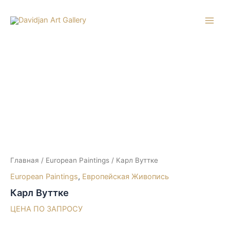
Перейти
к
Main
содержимому
Men
Главная
/
European Paintings
/ Карл Вуттке
European Paintings
,
Европейская Живопись
Карл Вуттке
ЦЕНА ПО ЗАПРОСУ