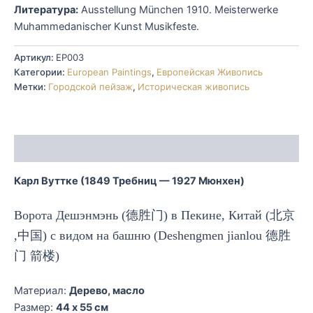
Литература:
Ausstellung München 1910. Meisterwerke
Muhammedanischer Kunst Musikfeste.
Артикул:
EP003
Категории:
European Paintings
,
Европейская Живопись
Метки:
Городской пейзаж
,
Историческая живопись
Описание
Карл Вуттке (1849 Требниц — 1927 Мюнхен)
Ворота Дешэнмэнь (德胜门) в Пекине, Китай (北京
,中国) с видом на башню (Deshengmen jianlou 德胜
门 箭楼)
Материал:
Дерево, масло
Размер:
44 x 55 см