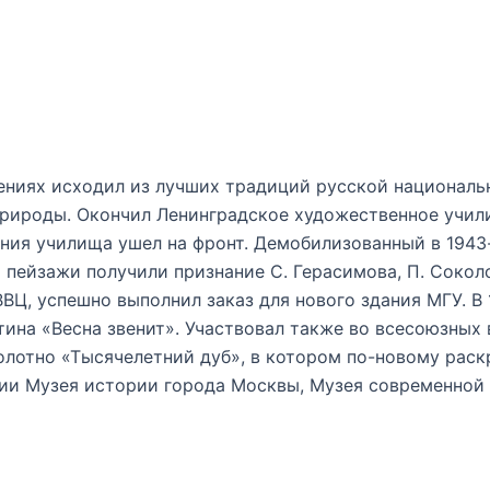
ениях исходил из лучших традиций русской националь
рироды. Окончил Ленинградское художественное училищ
ания училища ушел на фронт. Демобилизованный в 1943
пейзажи получили признание С. Герасимова, П. Соколо
ВЦ, успешно выполнил заказ для нового здания МГУ. В
ина «Весна звенит». Участвовал также во всесоюзных 
олотно «Тысячелетний дуб», в котором по-новому раск
ции Музея истории города Москвы, Музея современной 