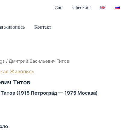
Cart
Checkout
я живопись
Контакт
ngs
/ Дмитрий Васильевич Титов
ская Живопись
вич Титов
Титов (1915 Петрогра́д — 1975 Москва)
асло