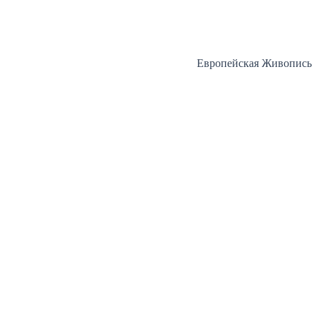
Перейти
к
содержимому
Европейская Живопись