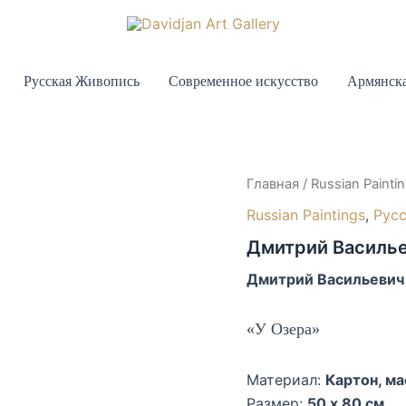
Русская Живопись
Современное искусство
Армянска
Главная
/
Russian Painti
Russian Paintings
,
Рус
Дмитрий Василье
Дмитрий Васильевич 
«У Озера»
Материал:
Картон, м
Размер:
50 x 80 см