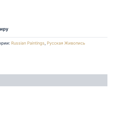
миру
ории:
Russian Paintings
,
Русская Живопись