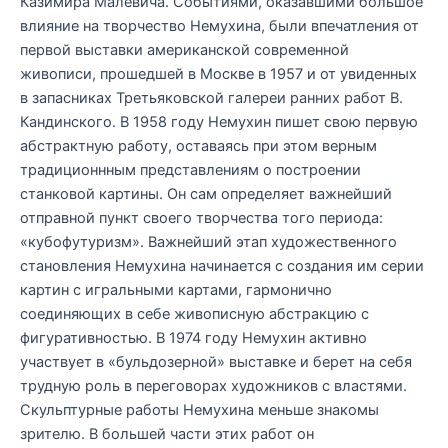
Казимира Малевича. Событиями, оказавшими большое
влияние на творчество Немухина, были впечатления от
первой выставки американской современной
живописи, прошедшей в Москве в 1957 и от увиденных
в запасниках Третьяковской галереи ранних работ В.
Кандинского. В 1958 году Немухин пишет свою первую
абстрактную работу, оставаясь при этом верным
традиционнным представлениям о построении
станковой картины. Он сам определяет важнейший
отправной пункт своего творчества того периода:
«кубофутуризм». Важнейший этап художественного
становления Немухина начинается с создания им серии
картин с игральными картами, гармонично
соединяющих в себе живописную абстракцию с
фигуративностью. В 1974 году Немухин активно
участвует в «бульдозерной» выставке и берет на себя
трудную роль в переговорах художников с властями.
Скульптурные работы Немухина меньше знакомы
зрителю. В большей части этих работ он