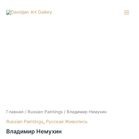
Перейти
к
Main
содержимому
Men
Главная
/
Russian Paintings
/ Владимир Немухин
Russian Paintings
,
Русская Живопись
Владимир Немухин