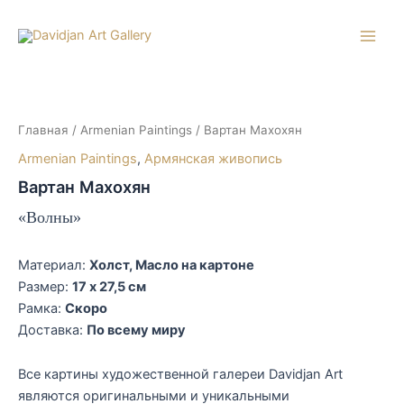
Перейти
к
Main
содержимому
Men
Главная
/
Armenian Paintings
/ Вартан Махохян
Armenian Paintings
,
Армянская живопись
Вартан Махохян
«Волны»
Материал:
Холст, Масло на картоне
Размер:
17 x 27,5 см
Рамка:
Скоро
Доставка:
По всему миру
Все картины художественной галереи Davidjan Art
являются оригинальными и уникальными