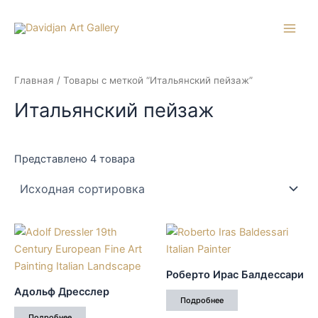
Перейти
к
Main
содержимому
Men
Главная
/ Товары с меткой “Итальянский пейзаж”
Итальянский пейзаж
Представлено 4 товара
Роберто Ирас Балдессари
Адольф Дресслер
Подробнее
Подробнее